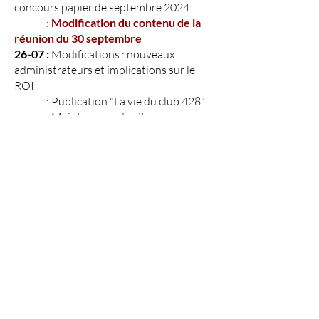
concours papier de septembre 2024
:
Modification du contenu de la
réunion du 30 septembre
26-07 :
Modifications : nouveaux
administrateurs et implications sur le
ROI
: Publication "La vie du club 428"
: Maintenance du site
15-07:
Ajout des dernières photos du
concours papier juin 2024
20-06
: Publication Photos concours
papier juin 2024
: Publication Concours 10-10 1ere
manche 2024
31-05
: Photos concours papier mai
2024
25-04:
Publication "La vie du club 427"
16-04:
Photos concours papier Avril
2024
28-03:
Modification du lieu de réunion