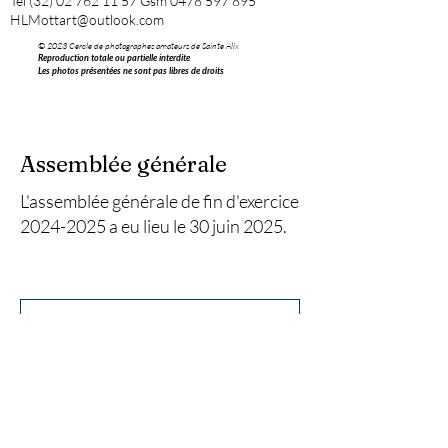
Tel
(32) 02 762 11 57
Gsm
0478 597 895
HLMottart@outlook.com
© 2023 Cercle de photographes amateurs de Sainte Alix
Reproduction totale ou partielle interdite
Les photos présentées ne sont pas libres de droits
Assemblée générale
L'assemblée générale de fin d'exercice
2024-2025
a eu lieu le 30 juin 2025.
PV Assemblée Générale 2024-2025
__________________________________________________
__________________________________________________
___________