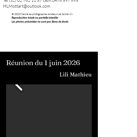
Tel
(32) 02 762 11 57
Gsm
0478 597 895
HLMottart@outlook.com
© 2023 Cercle de photographes amateurs de Sainte Alix
Reproduction totale ou partielle interdite
Les photos présentées ne sont pas libres de droits
Réunion du 1 juin 2026
Lili Mathieu