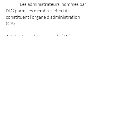
Les administrateurs, nommés par
l’AG parmi les membres effectifs
constituent l’organe d’administration
(CA)
Art 6
Assemblée générale (AG)
L’AG est le pouvoir souverain de
l’Association, elle se compose de tous les
membres mais seuls les membres
effectifs ont droit de vote.
Une AG se tient au minimum une fois par
an sur convocation du CA, elle est
mentionnée dans le journal du club et
par convocation par
courrier postal dans un délai minimum
de 15 jours francs. La convocation
comprend l’ordre du jour détaillé et les
documents qui en font partie.
Le secrétaire dresse un PV de
réunion transmis aux membres présents