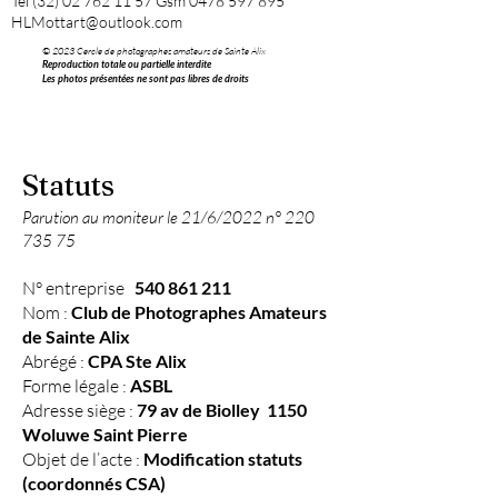
Tel
(32) 02 762 11 57
Gsm
0478 597 895
HLMottart@outlook.com
© 2023 Cercle de photographes amateurs de Sainte Alix
Reproduction totale ou partielle interdite
Les photos présentées ne sont pas libres de droits
Statuts
Parution au moniteur le 21/6/2022 n°
220
735 75
N° entreprise
540 861 211
Nom :
Club de Photographes Amateurs
de Sainte Alix
Abrégé :
CPA Ste Alix
Forme légale :
ASBL
Adresse siège :
79 av de Biolley 1150
Woluwe Saint Pierre
Objet de l’acte :
Modification statuts
(coordonnés CSA)